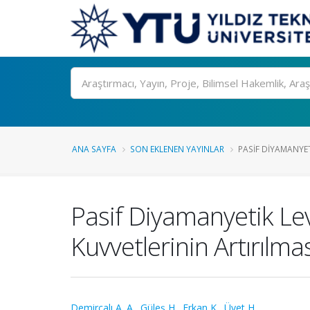
Ara
ANA SAYFA
SON EKLENEN YAYINLAR
PASIF DIYAMANYET
Pasif Diyamanyetik Le
Kuvvetlerinin Artırılmas
Demirçalı A. A.
,
Güleş H.
,
Erkan K.
,
Üvet H.