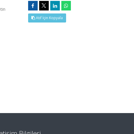
tin
Atıf İçin Kopyala
letişim Bilgileri