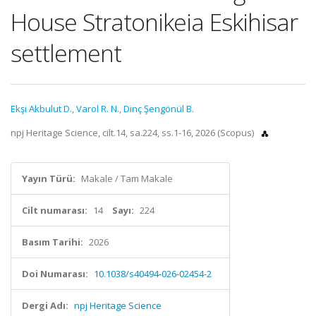
House Stratonikeia Eskihisar
settlement
Ekşi Akbulut D.
,
Varol R. N.
,
Dinç Şengönül B.
npj Heritage Science, cilt.14, sa.224, ss.1-16, 2026 (Scopus)
Yayın Türü:
Makale / Tam Makale
Cilt numarası:
14
Sayı:
224
Basım Tarihi:
2026
Doi Numarası:
10.1038/s40494-026-02454-2
Dergi Adı:
npj Heritage Science