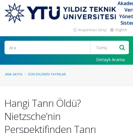
Akade
Ver
Yöne
Siste
Araştırmacı Girişi
English
Ara
Detaylı Arama
ANA SAYFA
SON EKLENEN YAYINLAR
Hangi Tanrı Öldü?
Nietzsche’nin
Perspektifinden Tanrı