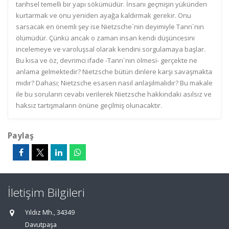
tarihsel temelli bir yapı sökümüdür. İnsanı geçmişin yükünden
kurtarmak ve onu yeniden ayağa kaldırmak gerekir. Onu
sarsacak en önemli şey ise Nietzsche`nin deyimiyle Tanrı`nın
ölümüdür. Çünkü ancak o zaman insan kendi düşüncesini
incelemeye ve varoluşsal olarak kendini sorgulamaya başlar.
Bu kısa ve öz, devrimci ifade -Tanrı`nın ölmesi- gerçekte ne
anlama gelmektedir? Nietzsche bütün dinlere karşı savaşmakta
mıdır? Dahası; Nietzsche esasen nasıl anlaşılmalıdır? Bu makale
ile bu soruların cevabı verilerek Nietzsche hakkındaki asılsız ve
haksız tartışmaların önüne geçilmiş olunacaktır.
Paylaş
İletişim Bilgileri
Yıldız Mh., 34349
Davutpaşa