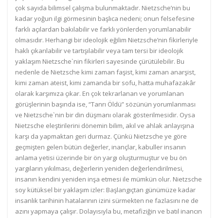
çok sayıda bilimsel çalışma bulunmaktadır. Nietzsche’nin bu
kadar yoğun ilgi görmesinin başlıca nedeni; onun felsefesine
farklı açılardan bakılabilir ve farklı yönlerden yorumlanabilir
olmasıdır. Herhangi bir ideolojik eğilim Nietzsche’nin fikirleriyle
haklı çıkarılabilir ve tartışılabilir veya tam tersi bir ideolojik
yaklaşım Nietzsche`nin fikirleri sayesinde çürütülebilir. Bu
nedenle de Nietzsche kimi zaman faşist, kimi zaman anarşist,
kimi zaman ateist, kimi zamanda bir sofu, hatta muhafazakâr
olarak karşımıza çıkar. En çok tekrarlanan ve yorumlanan
görüşlerinin başında ise, “Tanrı Öldü” sözünün yorumlanması
ve Nietzsche`nin bir din düşmanı olarak gösterilmesidir. Oysa
Nietzsche eleştirilerini dönemin bilim, akıl ve ahlak anlayışına
karşı da yapmaktan geri durmaz. Çünkü Nietzsche ye göre
geçmişten gelen bütün değerler, inançlar, kabuller insanın
anlama yetisi üzerinde bir ön yargı oluşturmuştur ve bu ön
yargıların yıkılması, değerlerin yeniden değerlendirilmesi,
insanın kendini yeniden inşa etmesi ile mümkün olur. Nietzsche
soy kütüksel bir yaklaşım izler: Başlangıçtan günümüze kadar
insanlık tarihinin hatalarının izini sürmekten ne fazlasını ne de
azını yapmaya çalışır. Dolayısıyla bu, metafiziğin ve batıl inancın