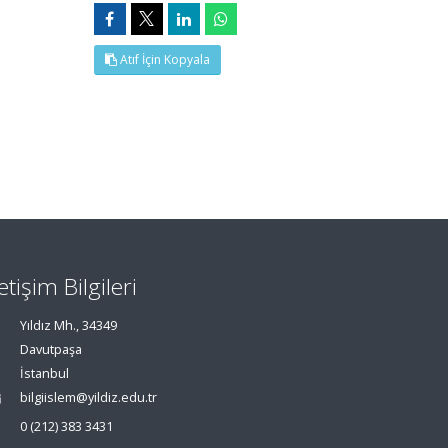
Atıf İçin Kopyala
letişim Bilgileri
Yıldız Mh., 34349
Davutpaşa
İstanbul
bilgiislem@yildiz.edu.tr
0 (212) 383 3431