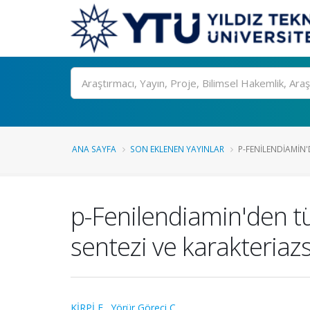
Ara
ANA SAYFA
SON EKLENEN YAYINLAR
P-FENILENDIAMIN'
p-Fenilendiamin'den tü
sentezi ve karakteria
KİRPİ E.
,
Yörür Göreci Ç.