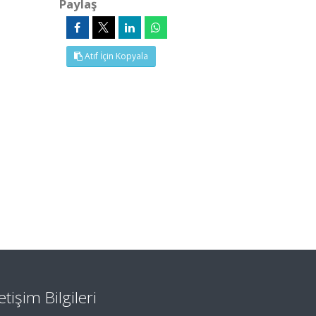
Paylaş
Atıf İçin Kopyala
letişim Bilgileri