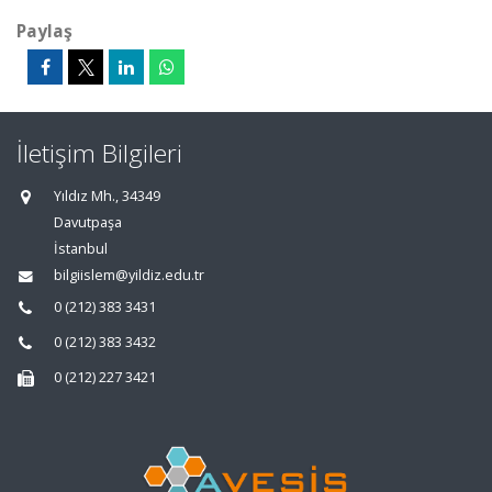
Paylaş
İletişim Bilgileri
Yıldız Mh., 34349
Davutpaşa
İstanbul
bilgiislem@yildiz.edu.tr
0 (212) 383 3431
0 (212) 383 3432
0 (212) 227 3421