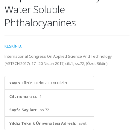
Water Soluble
Phthalocyanines
KESKİN B.
International Congress On Applied Science And Technology
(ASTECH’2017), 17 - 20 Nisan 2017, cilt.1, ss.72, (Özet Bildiri)
Yayın Türü:
Bildiri / Özet Bildiri
Cilt numarası:
1
Sayfa Sayıları:
ss.72
Yıldız Teknik Üniversitesi Adresli:
Evet