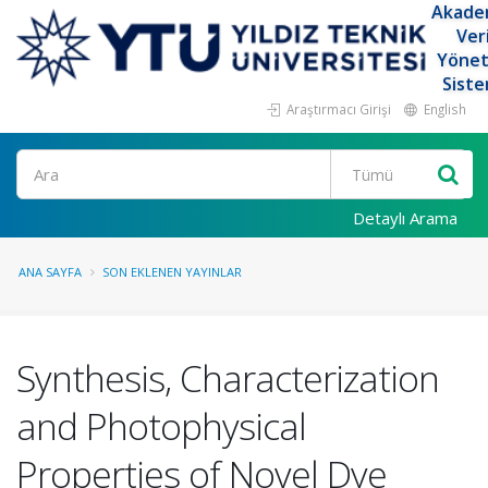
Akade
Ver
Yöne
Siste
Araştırmacı Girişi
English
Ara
Detaylı Arama
ANA SAYFA
SON EKLENEN YAYINLAR
Synthesis, Characterization
and Photophysical
Properties of Novel Dye