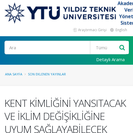
Akade
Ver
Yöne
Siste
Araştırmacı Girişi
English
Ara
Detaylı Arama
ANA SAYFA
SON EKLENEN YAYINLAR
KENT KİMLİĞİNİ YANSITACAK
VE İKLİM DEĞİŞİKLİĞİNE
UYUM SAĞLAYABİLECEK