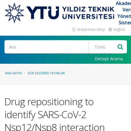
Akade
Ver
Yöne
Siste
Araştırmacı Girişi
English
Ara
Detaylı Arama
ANA SAYFA
SON EKLENEN YAYINLAR
Drug repositioning to
identify SARS-CoV-2
Nsp12/Nsp8 interaction