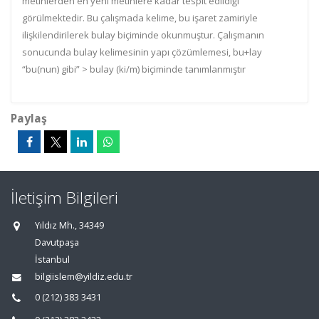
metinlerden en yeni metinlere kadar tespit edildiği
görülmektedir. Bu çalışmada kelime, bu işaret zamiriyle
ilişkilendirilerek bulay biçiminde okunmuştur. Çalışmanın
sonucunda bulay kelimesinin yapı çözümlemesi, bu+lay
“bu(nun) gibi” > bulay (ki/m) biçiminde tanımlanmıştır
Paylaş
İletişim Bilgileri
Yıldız Mh., 34349
Davutpaşa
İstanbul
bilgiislem@yildiz.edu.tr
0 (212) 383 3431