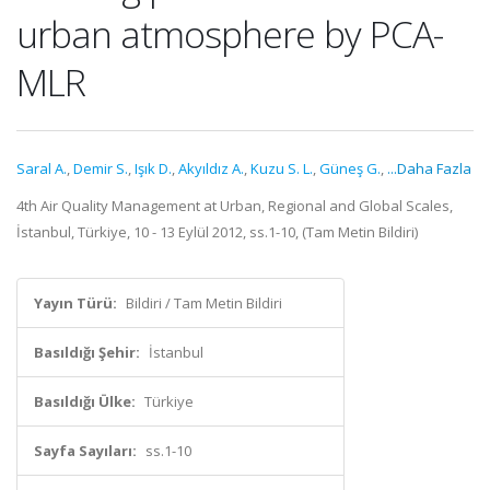
urban atmosphere by PCA-
MLR
Saral A.
,
Demir S.
,
Işık D.
,
Akyıldız A.
,
Kuzu S. L.
,
Güneş G.
,
...Daha Fazla
4th Air Quality Management at Urban, Regional and Global Scales,
İstanbul, Türkiye, 10 - 13 Eylül 2012, ss.1-10, (Tam Metin Bildiri)
Yayın Türü:
Bildiri / Tam Metin Bildiri
Basıldığı Şehir:
İstanbul
Basıldığı Ülke:
Türkiye
Sayfa Sayıları:
ss.1-10