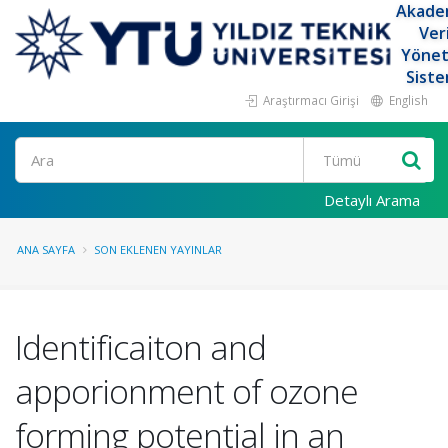
Akade
Ver
Yöne
Siste
Araştırmacı Girişi
English
Ara
Detaylı Arama
ANA SAYFA
SON EKLENEN YAYINLAR
Identificaiton and
apporionment of ozone
forming potential in an