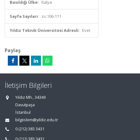
Basıldığı Ülke:
İtalya
Sayfa Sayıları:
ss.106-111
Yıldız Teknik Üniversitesi Adresli:
Evet
Paylaş
İletişim Bilgileri
Yıldız Mh., 34349
Davutpaşa
İstanbul
bilgiislem@yildiz.edu.tr
0 (212) 383 3431
0 (212) 383 3432