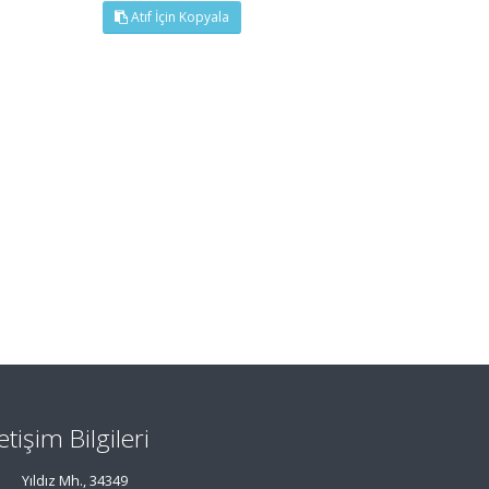
Atıf İçin Kopyala
letişim Bilgileri
Yıldız Mh., 34349