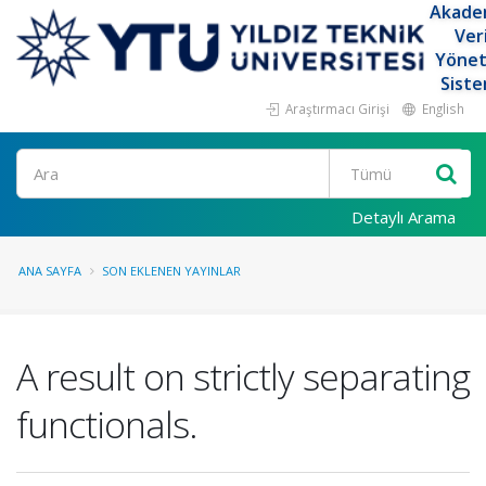
Akade
Ver
Yöne
Siste
Araştırmacı Girişi
English
Ara
Detaylı Arama
ANA SAYFA
SON EKLENEN YAYINLAR
A result on strictly separating
functionals.