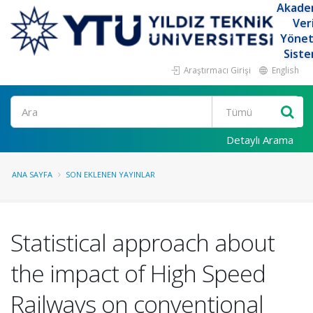
Akade
Ver
Yöne
Siste
Araştırmacı Girişi
English
Ara
Detaylı Arama
ANA SAYFA
SON EKLENEN YAYINLAR
Statistical approach about
the impact of High Speed
Railways on conventional