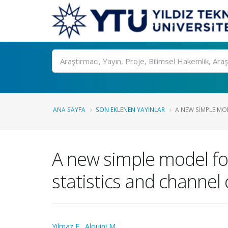
Ara
ANA SAYFA
SON EKLENEN YAYINLAR
A NEW SIMPLE MOD
A new simple model fo
statistics and channel 
Yilmaz F.
,
Alouini M.