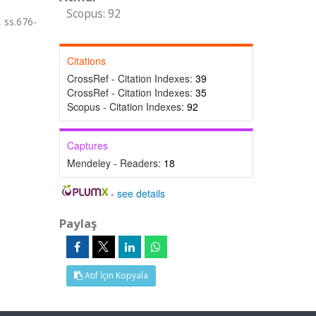
Scopus: 92
 ss.676-
Citations
CrossRef - Citation Indexes:
39
CrossRef - Citation Indexes:
35
Scopus - Citation Indexes:
92
Captures
Mendeley - Readers:
18
-
see details
Paylaş
Atıf İçin Kopyala