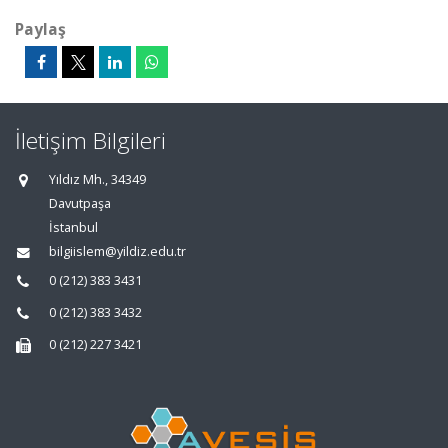
Paylaş
İletişim Bilgileri
Yıldız Mh., 34349
Davutpaşa
İstanbul
bilgiislem@yildiz.edu.tr
0 (212) 383 3431
0 (212) 383 3432
0 (212) 227 3421