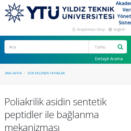
Akade
Ver
Yöne
Siste
Araştırmacı Girişi
English
Ara
Detaylı Arama
ANA SAYFA
SON EKLENEN YAYINLAR
Poliakrilik asidin sentetik
peptidler ile bağlanma
mekanizması