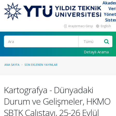
Akade
Ver
Yöne
Siste
Araştırmacı Girişi
English
Ara
Detaylı Arama
ANA SAYFA
SON EKLENEN YAYINLAR
Kartografya - Dünyadaki
Durum ve Gelişmeler, HKMO
SBTK Çalıştayı, 25-26 Eylül