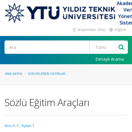
Akade
Ver
Yöne
Siste
Araştırmacı Girişi
English
Ara
Detaylı Arama
ANA SAYFA
SON EKLENEN YAYINLAR
Sözlü Eğitim Araçları
Arıcı A. F.
,
Aytan T.