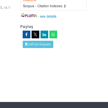
Scopus - Citation Indexes:
2
5, ss.1-
-
see details
Paylaş
Atıf İçin Kopyala