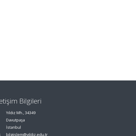
letişim Bilgileri
Yıldız Mh., 34349
Davutpaşa
İstanbul
bilgiislem@yildiz.edu.tr