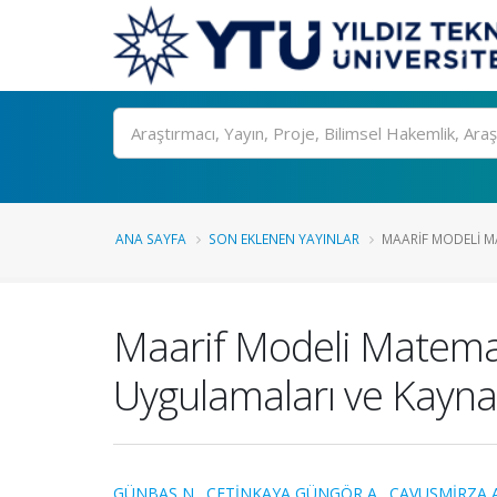
Ara
ANA SAYFA
SON EKLENEN YAYINLAR
MAARIF MODELI M
Maarif Modeli Matemat
Uygulamaları ve Kayna
GÜNBAŞ N.
,
ÇETİNKAYA GÜNGÖR A.
,
ÇAVUŞMİRZA A