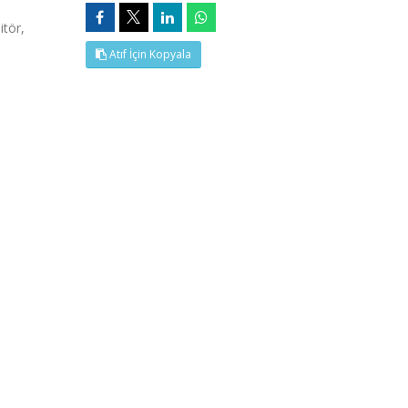
tör,
Atıf İçin Kopyala