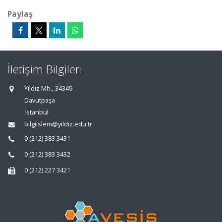
Paylaş
İletişim Bilgileri
Yıldız Mh., 34349
Davutpaşa
İstanbul
bilgiislem@yildiz.edu.tr
0 (212) 383 3431
0 (212) 383 3432
0 (212) 227 3421