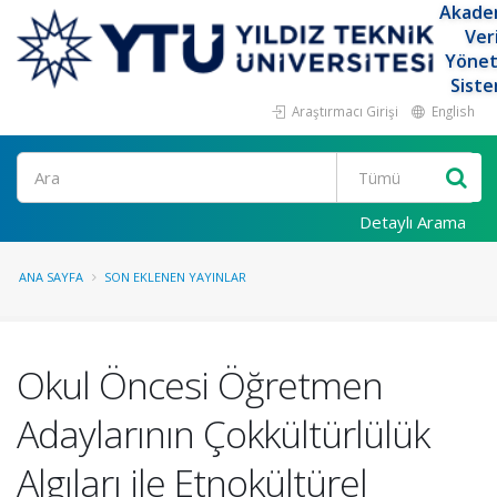
Akade
Ver
Yöne
Siste
Araştırmacı Girişi
English
Ara
Detaylı Arama
ANA SAYFA
SON EKLENEN YAYINLAR
Okul Öncesi Öğretmen
Adaylarının Çokkültürlülük
Algıları ile Etnokültürel