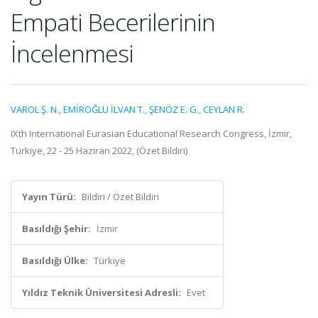
Empati Becerilerinin
İncelenmesi
VAROL Ş. N.
,
EMİROĞLU İLVAN T.
,
ŞENÖZ E. G.
,
CEYLAN R.
IXth International Eurasian Educational Research Congress, İzmir,
Türkiye, 22 - 25 Haziran 2022, (Özet Bildiri)
Yayın Türü:
Bildiri / Özet Bildiri
Basıldığı Şehir:
İzmir
Basıldığı Ülke:
Türkiye
Yıldız Teknik Üniversitesi Adresli:
Evet