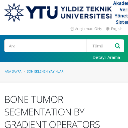
Akade
Ver
Yöne
Siste
Araştırmacı Girişi
English
Ara
Detaylı Arama
ANA SAYFA
SON EKLENEN YAYINLAR
BONE TUMOR
SEGMENTATION BY
GRADIENT OPERATORS