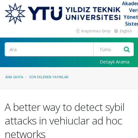
Akade
Ver
Yöne
Siste
Araştırmacı Girişi
English
Ara
Detaylı Arama
ANA SAYFA
SON EKLENEN YAYINLAR
A better way to detect sybil
attacks in vehiuclar ad hoc
networks