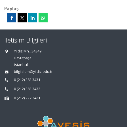
Paylaş
İletişim Bilgileri
Yıldız Mh., 34349
Davutpaşa
İstanbul
bilgiislem@yildiz.edu.tr
0 (212) 383 3431
0 (212) 383 3432
0 (212) 227 3421