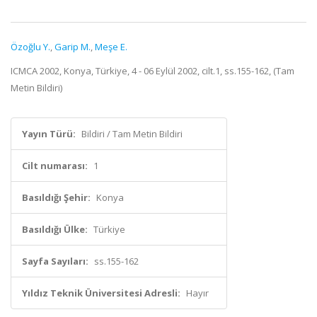
Özoğlu Y.
,
Garip M.
,
Meşe E.
ICMCA 2002, Konya, Türkiye, 4 - 06 Eylül 2002, cilt.1, ss.155-162, (Tam
Metin Bildiri)
Yayın Türü:
Bildiri / Tam Metin Bildiri
Cilt numarası:
1
Basıldığı Şehir:
Konya
Basıldığı Ülke:
Türkiye
Sayfa Sayıları:
ss.155-162
Yıldız Teknik Üniversitesi Adresli:
Hayır