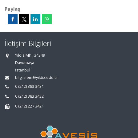
Paylaş
İletişim Bilgileri
Yıldız Mh., 34349
Davutpaşa
İstanbul
bilgiislem@yildiz.edu.tr
0 (212) 383 3431
0 (212) 383 3432
0 (212) 227 3421