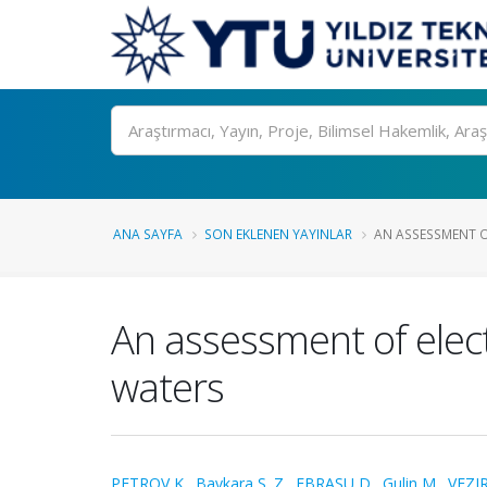
Ara
ANA SAYFA
SON EKLENEN YAYINLAR
AN ASSESSMENT O
An assessment of elec
waters
PETROV K.
,
Baykara S. Z.
,
EBRASU D.
,
Gulin M.
,
VEZI