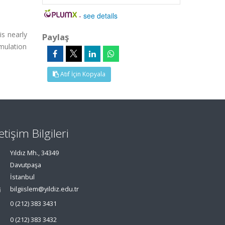
-
see details
is nearly
Paylaş
umulation
Atıf İçin Kopyala
letişim Bilgileri
Yıldız Mh., 34349
Davutpaşa
İstanbul
bilgiislem@yildiz.edu.tr
0 (212) 383 3431
0 (212) 383 3432