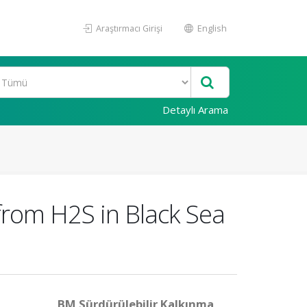
Araştırmacı Girişi
English
Detaylı Arama
from H2S in Black Sea
BM Sürdürülebilir Kalkınma