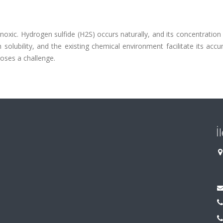
noxic. Hydrogen sulfide (H2S) occurs naturally, and its concentration 
solubility, and the existing chemical environment facilitate its acc
poses a challenge.
İ