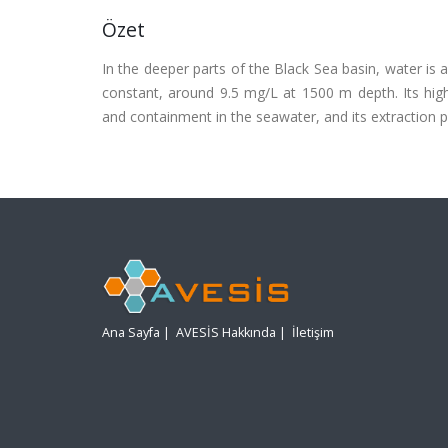
Özet
In the deeper parts of the Black Sea basin, water is a
constant, around 9.5 mg/L at 1500 m depth. Its high 
and containment in the seawater, and its extraction 
Ana Sayfa
|
AVESİS Hakkında
|
İletişim