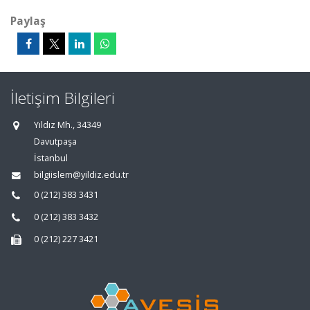
Paylaş
İletişim Bilgileri
Yıldız Mh., 34349
Davutpaşa
İstanbul
bilgiislem@yildiz.edu.tr
0 (212) 383 3431
0 (212) 383 3432
0 (212) 227 3421