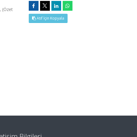
 (Özet
Atıf İçin Kopyala
letişim Bilgileri