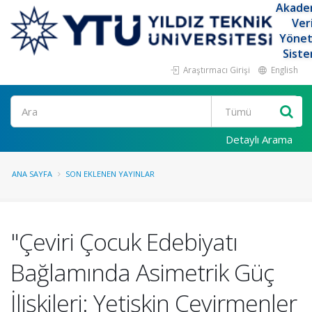
Akade
Ver
Yöne
Siste
Araştırmacı Girişi
English
Ara
Detaylı Arama
ANA SAYFA
SON EKLENEN YAYINLAR
"Çeviri Çocuk Edebiyatı
Bağlamında Asimetrik Güç
İlişkileri: Yetişkin Çevirmenler