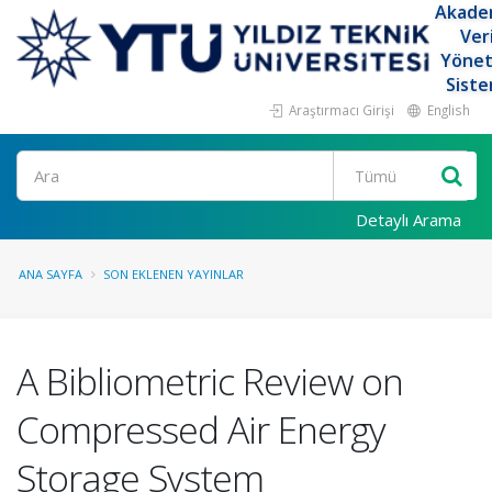
Akade
Ver
Yöne
Siste
Araştırmacı Girişi
English
Ara
Detaylı Arama
ANA SAYFA
SON EKLENEN YAYINLAR
A Bibliometric Review on
Compressed Air Energy
Storage System