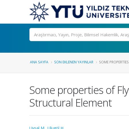
Ara
ANA SAYFA
SON EKLENEN YAYINLAR
SOME PROPERTIES O
Some properties of Fl
Structural Element
Uysal M.
,
Ulugöl H.