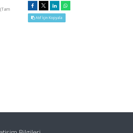
, (Tam
Atıf İçin Kopyala
letişim Bilgileri