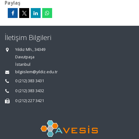
Paylaş
İletişim Bilgileri
Yıldız Mh., 34349
Davutpaşa
İstanbul
bilgiislem@yildiz.edu.tr
0 (212) 383 3431
0 (212) 383 3432
0 (212) 227 3421