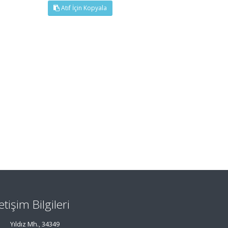
Atıf İçin Kopyala
letişim Bilgileri
Yıldız Mh., 34349