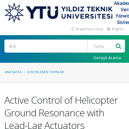
Akade
Ver
Yöne
Siste
Araştırmacı Girişi
English
Ara
Detaylı Arama
ANA SAYFA
SON EKLENEN YAYINLAR
Active Control of Helicopter
Ground Resonance with
Lead-Lag Actuators