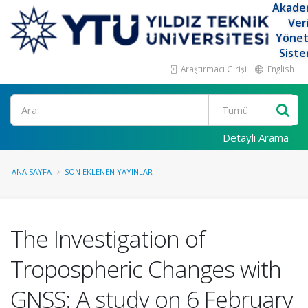
Akade
Ver
Yöne
Siste
Araştırmacı Girişi
English
Ara
Detaylı Arama
ANA SAYFA
SON EKLENEN YAYINLAR
The Investigation of
Tropospheric Changes with
GNSS: A study on 6 February