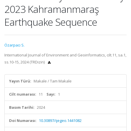
2023 Kahramanmaraş
Earthquake Sequence
Özarpacı S.
International Journal of Environment and Geoinformatics, cilt.11, sa.1,
ss.10-15, 2024 (TRDizin)
Yayın Türü:
Makale / Tam Makale
Cilt numarası:
11
Sayı:
1
Basım Tarihi:
2024
Doi Numarası:
10.30897/ijegeo.1441082