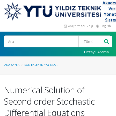
Akade
Ver
Yöne
Siste
Araştırmacı Girişi
English
Ara
Detaylı Arama
ANA SAYFA
SON EKLENEN YAYINLAR
Numerical Solution of
Second order Stochastic
Differential Equations