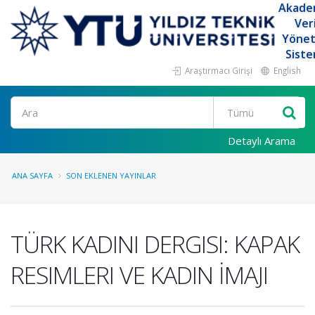
Akade
Ver
Yöne
Siste
Araştırmacı Girişi
English
Ara
Detaylı Arama
ANA SAYFA
SON EKLENEN YAYINLAR
TÜRK KADINI DERGISI: KAPAK
RESIMLERI VE KADIN İMAJI