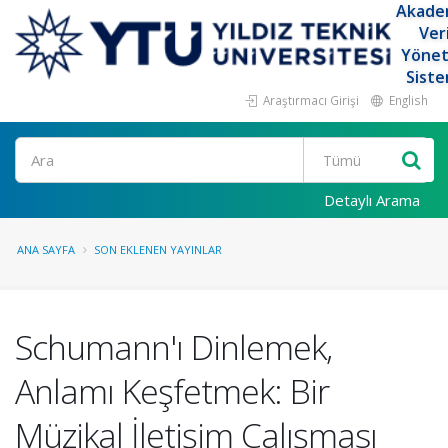
Akade
Ver
Yöne
Siste
Araştırmacı Girişi
English
Ara
Detaylı Arama
ANA SAYFA
SON EKLENEN YAYINLAR
Schumann'ı Dinlemek,
Anlamı Keşfetmek: Bir
Müzikal İletişim Çalışması