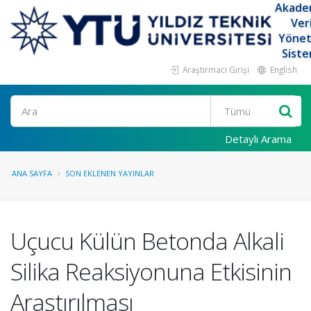
Akade
Ver
Yöne
Siste
Araştırmacı Girişi
English
Ara
Detaylı Arama
ANA SAYFA
SON EKLENEN YAYINLAR
Uçucu Külün Betonda Alkali
Silika Reaksiyonuna Etkisinin
Araştırılması