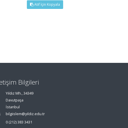
Atıf İçin Kopyala
letişim Bilgileri
Yıldız Mh., 34349
Davutpaşa
İstanbul
bilgiislem@yildiz.edu.tr
0 (212) 383 3431