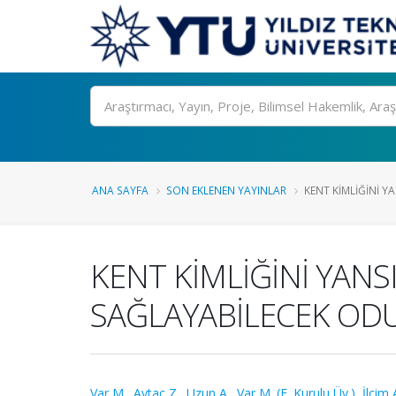
Ara
ANA SAYFA
SON EKLENEN YAYINLAR
KENT KİMLİĞİNİ YA
KENT KİMLİĞİNİ YANS
SAĞLAYABİLECEK ODU
Var M.
,
Aytaç Z.
,
Uzun A.
,
Var M. (E. Kurulu Üy.)
,
İlçim 