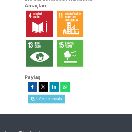
Amaçları
Paylaş
Atıf İçin Kopyala