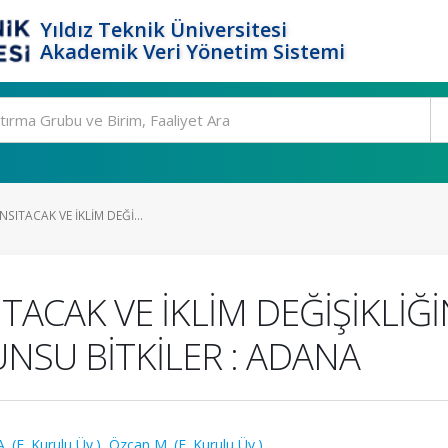
Yıldız Teknik Üniversitesi
Akademik Veri Yönetim Sistemi
NSITACAK VE İKLİM DEĞİ...
ITACAK VE İKLİM DEĞİŞİKLİĞ
NSU BİTKİLER : ADANA
A. (E. Kurulu Üy.)
,
Özcan M. (E. Kurulu Üy.)