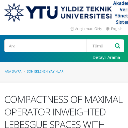
Akade
Ver
Yöne
Siste
Araştırmacı Girişi
English
Ara
Detaylı Arama
ANA SAYFA
SON EKLENEN YAYINLAR
COMPACTNESS OF MAXIMAL
OPERATOR INWEIGHTED
LEBESGUE SPACES WITH