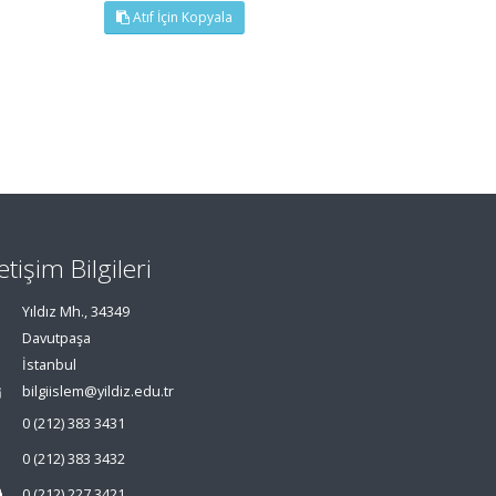
Atıf İçin Kopyala
letişim Bilgileri
Yıldız Mh., 34349
Davutpaşa
İstanbul
bilgiislem@yildiz.edu.tr
0 (212) 383 3431
0 (212) 383 3432
0 (212) 227 3421