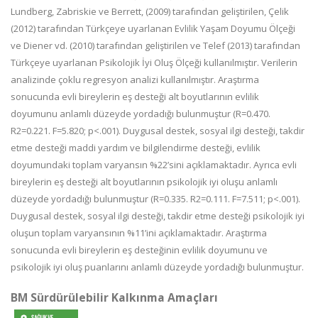
Lundberg, Zabriskie ve Berrett, (2009) tarafından geliştirilen, Çelik
(2012) tarafından Türkçeye uyarlanan Evlilik Yaşam Doyumu Ölçeği
ve Diener vd. (2010) tarafından geliştirilen ve Telef (2013) tarafından
Türkçeye uyarlanan Psikolojik İyi Oluş Ölçeği kullanılmıştır. Verilerin
analizinde çoklu regresyon analizi kullanılmıştır. Araştırma
sonucunda evli bireylerin eş desteği alt boyutlarının evlilik
doyumunu anlamlı düzeyde yordadığı bulunmuştur (R=0.470.
R2=0.221. F=5.820; p<.001). Duygusal destek, sosyal ilgi desteği, takdir
etme desteği maddi yardım ve bilgilendirme desteği, evlilik
doyumundaki toplam varyansın %22’sini açıklamaktadır. Ayrıca evli
bireylerin eş desteği alt boyutlarının psikolojik iyi oluşu anlamlı
düzeyde yordadığı bulunmuştur (R=0.335. R2=0.111. F=7.511; p<.001).
Duygusal destek, sosyal ilgi desteği, takdir etme desteği psikolojik iyi
oluşun toplam varyansının %11’ini açıklamaktadır. Araştırma
sonucunda evli bireylerin eş desteğinin evlilik doyumunu ve
psikolojik iyi oluş puanlarını anlamlı düzeyde yordadığı bulunmuştur.
BM Sürdürülebilir Kalkınma Amaçları