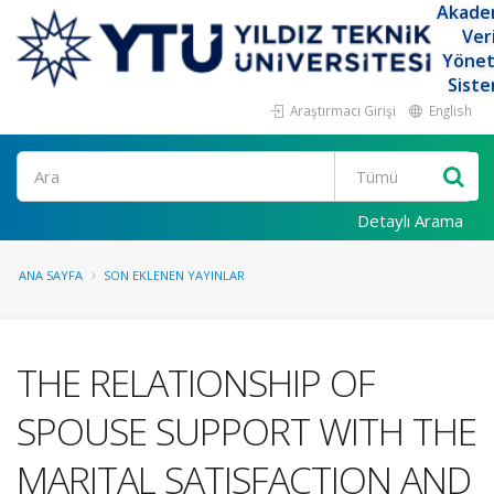
Akade
Ver
Yöne
Siste
Araştırmacı Girişi
English
Ara
Detaylı Arama
ANA SAYFA
SON EKLENEN YAYINLAR
THE RELATIONSHIP OF
SPOUSE SUPPORT WITH THE
MARITAL SATISFACTION AND