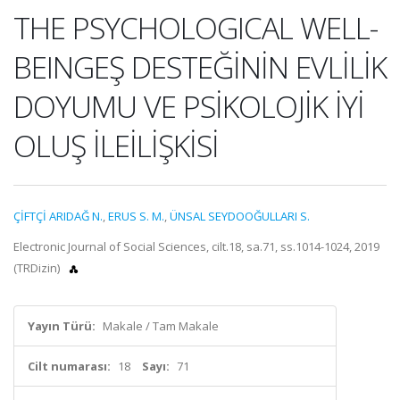
THE PSYCHOLOGICAL WELL-
BEINGEŞ DESTEĞİNİN EVLİLİK
DOYUMU VE PSİKOLOJİK İYİ
OLUŞ İLEİLİŞKİSİ
ÇİFTÇİ ARIDAĞ N.
,
ERUS S. M.
,
ÜNSAL SEYDOOĞULLARI S.
Electronic Journal of Social Sciences, cilt.18, sa.71, ss.1014-1024, 2019
(TRDizin)
Yayın Türü:
Makale / Tam Makale
Cilt numarası:
18
Sayı:
71