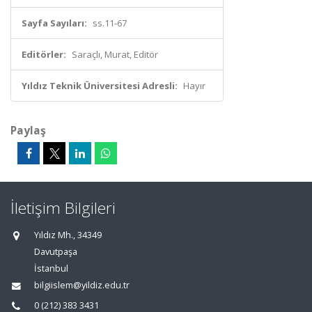
Sayfa Sayıları:
ss.11-67
Editörler:
Saraçlı, Murat, Editör
Yıldız Teknik Üniversitesi Adresli:
Hayır
Paylaş
İletişim Bilgileri
Yıldız Mh., 34349
Davutpaşa
İstanbul
bilgiislem@yildiz.edu.tr
0 (212) 383 3431