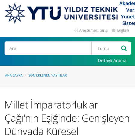
Akade
Ver
Yöne
Siste
Araştırmacı Girişi
English
Ara
Detaylı Arama
ANA SAYFA
SON EKLENEN YAYINLAR
Millet İmparatorluklar
Çağı'nın Eşiğinde: Genişleyen
Dünyada Küresel