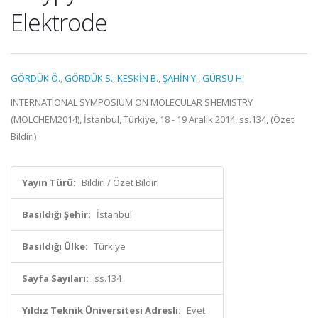
Elektrode
GÖRDÜK Ö.
,
GÖRDÜK S.
,
KESKİN B.
,
ŞAHİN Y.
,
GÜRSU H.
INTERNATIONAL SYMPOSIUM ON MOLECULAR SHEMISTRY
(MOLCHEM2014), İstanbul, Türkiye, 18 - 19 Aralık 2014, ss.134, (Özet
Bildiri)
Yayın Türü:
Bildiri / Özet Bildiri
Basıldığı Şehir:
İstanbul
Basıldığı Ülke:
Türkiye
Sayfa Sayıları:
ss.134
Yıldız Teknik Üniversitesi Adresli:
Evet