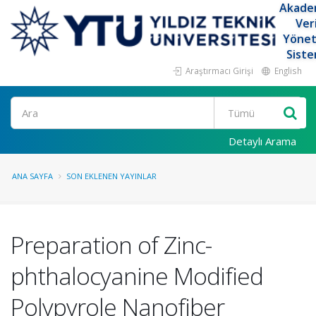
Akade
Ver
Yöne
Siste
Araştırmacı Girişi
English
Ara
Detaylı Arama
ANA SAYFA
SON EKLENEN YAYINLAR
Preparation of Zinc-
phthalocyanine Modified
Polypyrole Nanofiber