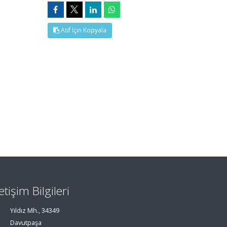
Atıf İçin Kopyala
letişim Bilgileri
Yıldız Mh., 34349
Davutpaşa