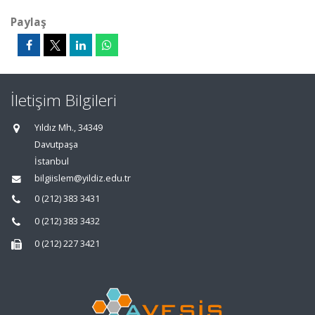
Paylaş
İletişim Bilgileri
Yıldız Mh., 34349
Davutpaşa
İstanbul
bilgiislem@yildiz.edu.tr
0 (212) 383 3431
0 (212) 383 3432
0 (212) 227 3421